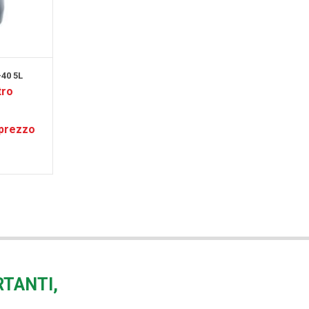
40 5L
tro
RTANTI,