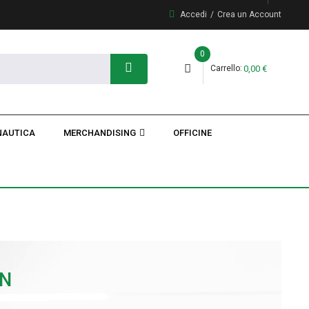
Accedi
Crea un Account
0
Carrello
0,00 €
NAUTICA
MERCHANDISING
OFFICINE
N