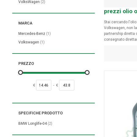
elementi
VolksWagen
2
prezzi olio
Stai cercando l'olio
MARCA
Volkswagen, non lasc
elemento
Mercedes-Benz
1
partnership diretta
consegnato diretta
elemento
Volkswagen
1
PREZZO
€
-
€
SPECIFICHE PRODOTTO
elementi
BMW Longlife-04
2