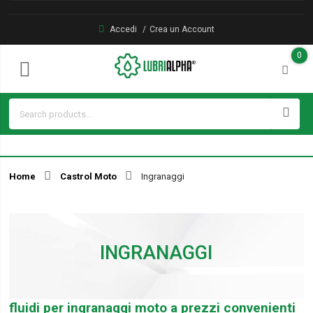
Accedi
Crea un Account
0
Home
Castrol Moto
Ingranaggi
INGRANAGGI
fluidi per ingranaggi moto a prezzi convenienti