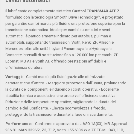
cambi automatici
Il lubrificante completamente sintetico
Castrol TRANSMAX ATF Z
,
formulato con la tecnologia Smooth Drive Technology™, è progettato
per garantire cambi marcia più fluidi e una protezione superiore per la
trasmissione automatica. Ideale per cambi automatici e semi-
automatici, è particolarmente indicato per autobus, pullman e
automobili, supportando trasmissioni Voith, Renk, ZF, Allison e
Mercedes, oltre alle unità Leyland Pneumocyclic e Hydracyclic.
Consente intervalli di sostituzione fino a 120.000 km per cambi ZF
Ecomat, MB AT e Voith AT, offrendo prestazioni affidabili e
un'efficienza duratura.
Vantaggi:
- Cambi marcia più fluidi grazie alle ottimizzate
caratteristiche d’attrito. - Maggiore protezione dall'usura, prolungando
la durata dei componenti e riducendo i costi operativi. - Eccellente
stabilità termica e ossidativa, che preserva l'efficienza operativa. -
Riduzione delle temperature operative, migliorando la durata del
cambio e del lubrificante. - Elevata scorrevolezza a freddo,
proteggendo la trasmissione durante la fase di riscaldamento.
Performance:
- Conforme e approvato da JASO 1A(03), MB-Approval
236.81, MAN 339 V2, Z3, Z12, Voith H55.6336.xx e ZF TE-ML 04D, 11B,