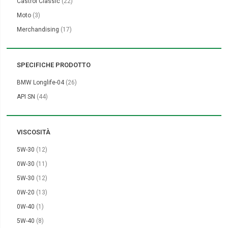
elementi
Castrol Classic
22
elementi
Moto
3
elementi
Merchandising
17
SPECIFICHE PRODOTTO
elementi
BMW Longlife-04
26
elementi
API SN
44
VISCOSITÀ
elementi
5W-30
12
elementi
0W-30
11
elementi
5W-30
12
elementi
0W-20
13
elemento
0W-40
1
elementi
5W-40
8