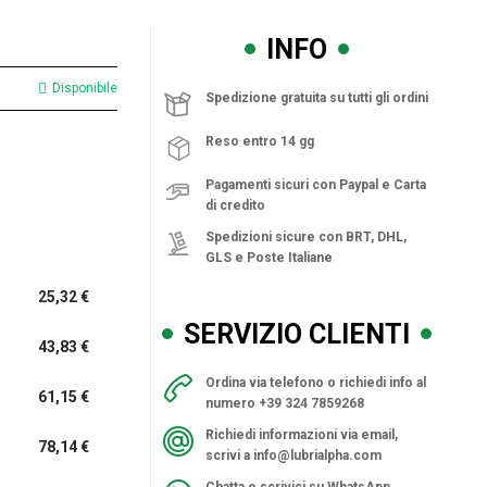
INFO
Disponibile
Spedizione gratuita su tutti gli ordini
Reso entro 14 gg
Pagamenti sicuri con Paypal e Carta
di credito
Spedizioni sicure con BRT, DHL,
GLS e Poste Italiane
25,32 €
SERVIZIO CLIENTI
43,83 €
Ordina via telefono o richiedi info al
61,15 €
numero +39 324 7859268
Richiedi informazioni via email,
78,14 €
scrivi a
info@lubrialpha.com