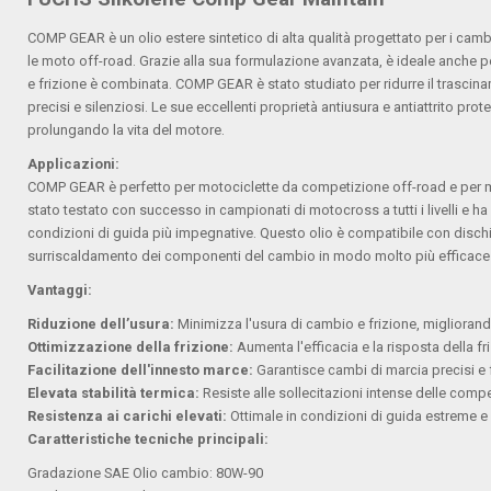
COMP GEAR è un olio estere sintetico di alta qualità progettato per i cambi
le moto off-road. Grazie alla sua formulazione avanzata, è ideale anche p
e frizione è combinata. COMP GEAR è stato studiato per ridurre il trascinam
precisi e silenziosi. Le sue eccellenti proprietà antiusura e antiattrito 
prolungando la vita del motore.
Applicazioni:
COMP GEAR è perfetto per motociclette da competizione off-road e per mo
stato testato con successo in campionati di motocross a tutti i livelli e ha
condizioni di guida più impegnative. Questo olio è compatibile con dischi fr
surriscaldamento dei componenti del cambio in modo molto più efficace ri
Vantaggi:
Riduzione dell’usura:
Minimizza l'usura di cambio e frizione, miglioran
Ottimizzazione della frizione:
Aumenta l'efficacia e la risposta della fr
Facilitazione dell'innesto marce:
Garantisce cambi di marcia precisi e f
Elevata stabilità termica:
Resiste alle sollecitazioni intense delle comp
Resistenza ai carichi elevati:
Ottimale in condizioni di guida estreme e
Caratteristiche tecniche principali:
Gradazione SAE Olio cambio: 80W-90