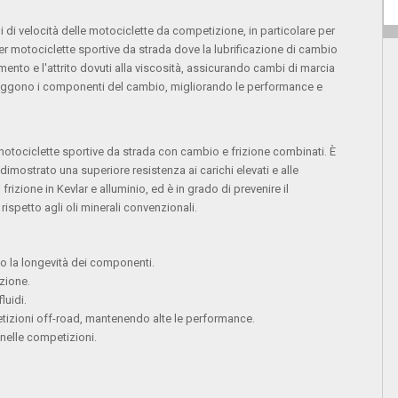
 di velocità delle motociclette da competizione, in particolare per
er motociclette sportive da strada dove la lubrificazione di cambio
ento e l'attrito dovuti alla viscosità, assicurando cambi di marcia
proteggono i componenti del cambio, migliorando le performance e
tociclette sportive da strada con cambio e frizione combinati. È
 dimostrato una superiore resistenza ai carichi elevati e alle
izione in Kevlar e alluminio, ed è in grado di prevenire il
spetto agli oli minerali convenzionali.
do la longevità dei componenti.
izione.
luidi.
etizioni off-road, mantenendo alte le performance.
 nelle competizioni.