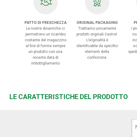
PATTO DI FRESCHEZZA
ORIGINAL PACKAGING
P
Le nostre dinamiche ci
Trattiamo unicamente
I p
permettono un ricambio
prodotti originali Castrol.
no
costante del magazzino
L’originalità è
in
al fine di fornire sempre
identificabile da specifici
so
un prodotto con una
elementi della
spedi
recente data di
confezione.
imbottigliamento
LE CARATTERISTICHE DEL PRODOTTO