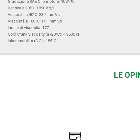
Gradazione SAE Olio motore: 10W-40
Densità a 20°C: 0.890 Kg/l
Viscosità a 40°C: 83.2 mm²/s
Viscosità a 100°C: 14.1 mm²/s
Indice di viscosità: 177
Cold Crank Viscosity (a -20°C): < 3500 cP
Infiammabilità (C.C.): 185°C
LE OPI