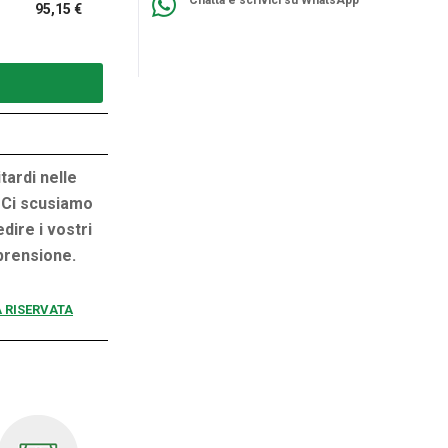
Chatta e scrivici su WhatsApp
95,15 €
tardi nelle
 Ci scusiamo
dire i vostri
mprensione.
A RISERVATA