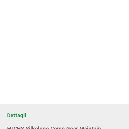
Dettagli
FUCHS Silkolene Comp Gear Maintain