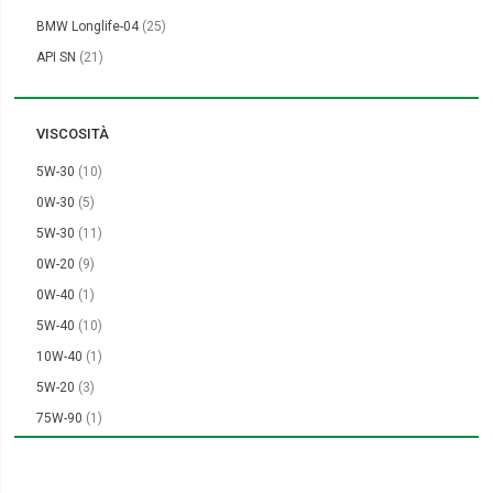
elementi
BMW Longlife-04
25
elementi
API SN
21
VISCOSITÀ
elementi
5W-30
10
elementi
0W-30
5
elementi
5W-30
11
elementi
0W-20
9
elemento
0W-40
1
elementi
5W-40
10
elemento
10W-40
1
elementi
5W-20
3
elemento
75W-90
1