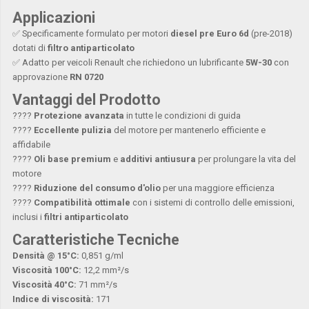
Applicazioni
✅ Specificamente formulato per motori
diesel pre Euro 6d
(pre-2018)
dotati di
filtro antiparticolato
✅ Adatto per veicoli Renault che richiedono un lubrificante
5W-30
con
approvazione
RN 0720
Vantaggi del Prodotto
????
Protezione avanzata
in tutte le condizioni di guida
????
Eccellente pulizia
del motore per mantenerlo efficiente e
affidabile
????
Oli base premium
e
additivi antiusura
per prolungare la vita del
motore
????
Riduzione del consumo d'olio
per una maggiore efficienza
????
Compatibilità ottimale
con i sistemi di controllo delle emissioni,
inclusi i
filtri antiparticolato
Caratteristiche Tecniche
Densità @ 15°C:
0,851 g/ml
Viscosità 100°C:
12,2 mm²/s
Viscosità 40°C:
71 mm²/s
Indice di viscosità:
171